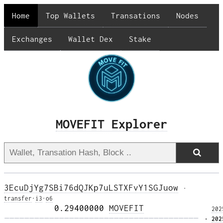
Home
Top Wallets
Transations
Nodes
Exchanges
Wallet Dex
Stake
MOVEFIT Explorer
3EcuDjYg7SBi76dQJKp7uLSTXFvY1SGJuow
·
transfer
·
i3
·
o6
          0.29400000 
MOVEFIT
202
——————————————————————————————————————— 
· 
202