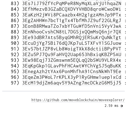
   83) 
3Es7iJ79ZfYcPqMPeR8NyMqXLaVjU1hqaZN
 :
   84) 
3EfhMezvB3GZaBCQXDVYVHBD8qroWCwoDWi
 :
   85) 
3EaKzH2jWVi8PCaazbx4H2g1gzAMnJp9PTx
 :
   86) 
3EgZAHHWn7bcT1gTx4TbfMhJZ9uf22GLRgJ
 :
   87) 
3EonB8RMwaTZo7xbYTGuWfD5nVni5VyV3wA
 :
   88) 
3EnNhooCvshCN8tL7DGSjxQQmMsQ6njr7QX
 :
   89) 
3Ee93dBR7Ats5ByqGMhRQjERSuKrQuNkTgt
 :
   90) 
3EcuDjYg7SBi76dQJKp7uLSTXFvY1SGJuow
 :
   91) 
3EvS7btJZP8vLb8WoigTXkX8dctiiBPyPVT
 :
   92) 
3EZu5PJ7Qu9FaHVQ2Uap653hBxiqKBZP5AU
 :
   93) 
3Ew98Eqj73ZGmswnm5EQLqQ2bSWU9VLRX4x
 :
   94) 
3EqKpGkp1GLavPhFHCAwtWYChVgSJ5qBuKK
 :
   95) 
3EnegAzh2tYAx6PonMhfhA91CnsNkWhT9Ee
 :
   96) 
3EqeZm3PWoL7rKPLX3yP1RyGHmw1uep1xCd
 :
   97) 
3EcM19djZm6aqv5Y9AZng7mcDCkzG6M5jJ5
https://github.com/moveblockchain/moveexplorer/
2.59 ms 
◑