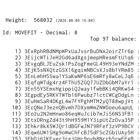
 Height:  568032 
(2026.08.09 16:04)
Id: MOVEFIT - Decimal: 8
                            Top 97 balance: 
    1) 
3ExRphRBdNMpWPxUaJvsrBuDNA2oirZTr6p
 :
    2) 
3EijcWTiJeH2Gd6adXgsjmepHResmFtU1q6
 :
    3) 
3EvgqBLJEuZsk1PsZogFmeGL49H93eYNdZM
 :
    4) 
3EjK5sNXQtzGSX16gqimNBCsXJs8b1VRm85
 :
    5) 
3EnLmhH5Swa1YSaKwNP6sE6mRfy8wCeLJq6
 :
    6) 
3EqfqWTdg4rz4FThU5ZGQ7JUZDbGbM7aYr1
 :
    7) 
3En55YSEmxHgippiQ2way1fwbBKi4QRKwS4
 :
    8) 
3EgpdEy5RKVTWTb16Pwubz71ctCWCgDdgLn
 :
    9) 
3EuHmSaR4DKgL4w7FYPghMTM2yQT88wpjVt
 :
   10) 
3EcQNeJ3eznQBvmh7DXymWmZNWDoeu6apUL
 :
   11) 
3Eo2u2N2mHnwo86eqWuJcib7mJiS6NS3FB1
 :
   12) 
3EtxDRngZd43t9hH959M1Y3ipUtZzDva35P
 :
   13) 
3Ehkr8kX5WJQr1dBGFwJN79RFef3zVP9BCV
 :
   14) 
3Eqw6UW1SHg9oWwChFcBJ5dFScZGbiUAy5H
 :
   15) 
3EbDj61KEyer3rgjGHc9oyb8Nrrb5rwEEgB
 :