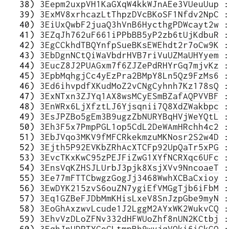
   38) 
3Eepm2uxpVH1KaGXqW4kkWJnAEe3VUeuUup
 :
   39) 
3ExMV8xrhcazLtThpzDVcBKoSF1Nfdv2NpC
 :
   40) 
3EiUxQwbF2juaQ3hVnB6HycthgPDWcayt2w
 :
   41) 
3EZqJh762uF661iPPbBB5yP2zb6tUjKdbuR
 :
   42) 
3EgCCkhdTBQYnfpSueBKsEWEhdt2r7oCw9K
 :
   43) 
3EbDgnNCtQiWaVbdrHVB7riVuUZMaUHYyem
 :
   44) 
3EucZ8J2PUAGxm7f6ZJZePdRHYrGq7mjvKz
 :
   45) 
3EpbMqhgjCc4yEzPra2BMpY8Ln5Qz9FzMs6
 :
   46) 
3Ed6ihvpdfXKudMoZ2vCNgCyhnh7Kz178sQ
 :
   47) 
3ExNTxn3ZJYq1AX8wsMCyESmBZafAQPVVBF
 :
   48) 
3EnWRx6LjXfztLJ6Yjsqnii7Q8XdZWakbpc
 :
   49) 
3EsJPZBo5gEm3B9ugzZbNURYBqHVjWeYQtL
 :
   50) 
3Eh3F5x7PmpPGL1op5CdL2DeWAmHRchh4c2
 :
   51) 
3EbJVqo3MKV9fMFCRkekmzuMKNosr2S2w4D
 :
   52) 
3Ejth5P92EVKbZRhAcXTCFp92UpQaTr5xPG
 :
   53) 
3EvcTKxKwC95zPEJFiZwG1XYfNCRXqc6UFc
 :
   54) 
3EnsVqKZHSJLUrbJ3pjk8XsjXVv9NncoaeT
 :
   55) 
3Ee77mFTTCbwgzGogJj3468WwhXCBaCxioy
 :
   56) 
3EwDYK215zvS6ouZN7ygiEfVMGgTjb6iFbM
 :
   57) 
3Eq1GZBeFJDbMmKHisLxeV8SnJzpGbe9myN
 :
   58) 
3EoGhAxzwvLcude1J2LggM2AYxWK2WukvCQ
 :
   59) 
3EhvVzDLoZFNv332dHFWUoZhf8nUN2KCtbj
 :