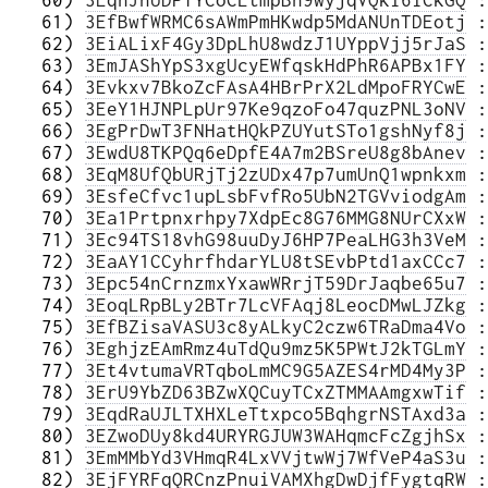
   60) 
3EqhJnUDPTYCoCLtmpBh9wyjqVQki6iCkGQ
 :
   61) 
3EfBwfWRMC6sAWmPmHKwdp5MdANUnTDEotj
 :
   62) 
3EiALixF4Gy3DpLhU8wdzJ1UYppVjj5rJaS
 :
   63) 
3EmJAShYpS3xgUcyEWfqskHdPhR6APBx1FY
 :
   64) 
3Evkxv7BkoZcFAsA4HBrPrX2LdMpoFRYCwE
 :
   65) 
3EeY1HJNPLpUr97Ke9qzoFo47quzPNL3oNV
 :
   66) 
3EgPrDwT3FNHatHQkPZUYutSTo1gshNyf8j
 :
   67) 
3EwdU8TKPQq6eDpfE4A7m2BSreU8g8bAnev
 :
   68) 
3EqM8UfQbURjTj2zUDx47p7umUnQ1wpnkxm
 :
   69) 
3EsfeCfvc1upLsbFvfRo5UbN2TGVviodgAm
 :
   70) 
3Ea1Prtpnxrhpy7XdpEc8G76MMG8NUrCXxW
 :
   71) 
3Ec94TS18vhG98uuDyJ6HP7PeaLHG3h3VeM
 :
   72) 
3EaAY1CCyhrfhdarYLU8tSEvbPtd1axCCc7
 :
   73) 
3Epc54nCrnzmxYxawWRrjT59DrJaqbe65u7
 :
   74) 
3EoqLRpBLy2BTr7LcVFAqj8LeocDMwLJZkg
 :
   75) 
3EfBZisaVASU3c8yALkyC2czw6TRaDma4Vo
 :
   76) 
3EghjzEAmRmz4uTdQu9mz5K5PWtJ2kTGLmY
 :
   77) 
3Et4vtumaVRTqboLmMC9G5AZES4rMD4My3P
 :
   78) 
3ErU9YbZD63BZwXQCuyTCxZTMMAAmgxwTif
 :
   79) 
3EqdRaUJLTXHXLeTtxpco5BqhgrNSTAxd3a
 :
   80) 
3EZwoDUy8kd4URYRGJUW3WAHqmcFcZgjhSx
 :
   81) 
3EmMMbYd3VHmqR4LxVVjtwWj7WfVeP4aS3u
 :
   82) 
3EjFYRFqQRCnzPnuiVAMXhgDwDjfFygtqRW
 :