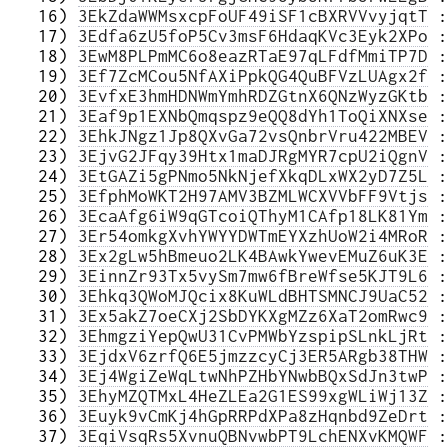
   16) 
3EkZdaWWMsxcpFoUF49iSF1cBXRVVvyjqtT
 :
   17) 
3Edfa6zU5foP5Cv3msF6HdaqKVc3Eyk2XPo
 :
   18) 
3EwM8PLPmMC6o8eazRTaE97qLFdfMmiTP7D
 :
   19) 
3Ef7ZcMCou5NfAXiPpkQG4QuBFVzLUAgx2f
 :
   20) 
3EvfxE3hmHDNWmYmhRDZGtnX6QNzWyzGKtb
 :
   21) 
3Eaf9p1EXNbQmqspz9eQQ8dYh1ToQiXNXse
 :
   22) 
3EhkJNgz1Jp8QXvGa72vsQnbrVru422MBEV
 :
   23) 
3EjvG2JFqy39Htx1maDJRgMYR7cpU2iQgnV
 :
   24) 
3EtGAZi5gPNmo5NkNjefXkqDLxWX2yD7Z5L
 :
   25) 
3EfphMoWKT2H97AMV3BZMLWCXVVbFF9Vtjs
 :
   26) 
3EcaAfg6iW9qGTcoiQThyM1CAfp18LK81Ym
 :
   27) 
3Er54omkgXvhYWYYDWTmEYXzhUoW2i4MRoR
 :
   28) 
3Ex2gLw5hBmeuo2LK4BAwkYwevEMuZ6uK3E
 :
   29) 
3EinnZr93Tx5vySm7mw6fBreWfse5KJT9L6
 :
   30) 
3Ehkq3QWoMJQcix8KuWLdBHTSMNCJ9UaC52
 :
   31) 
3Ex5akZ7oeCXj2SbDYKXgMZz6XaT2omRwc9
 :
   32) 
3EhmgziYepQwU31CvPMWbYzspipSLnkLjRt
 :
   33) 
3EjdxV6zrfQ6E5jmzzcyCj3ER5ARgb38THW
 :
   34) 
3Ej4WgiZeWqLtwNhPZHbYNwbBQxSdJn3twP
 :
   35) 
3EhyMZQTMxL4HeZLEa2G1ES99xgWLiWj13Z
 :
   36) 
3Euyk9vCmKj4hGpRRPdXPa8zHqnbd9ZeDrt
 :
   37) 
3EqiVsqRs5XvnuQBNvwbPT9LchENXvKMQWF
 :