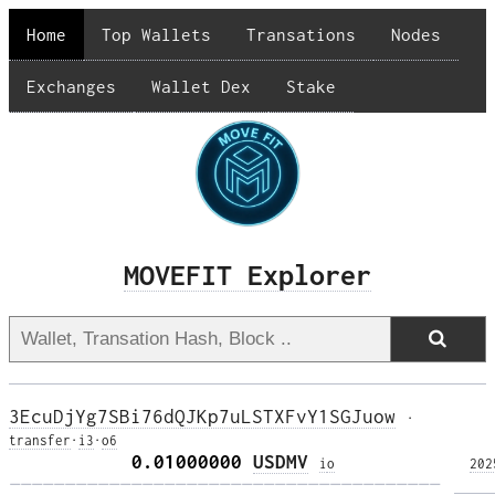
Home
Top Wallets
Transations
Nodes
Exchanges
Wallet Dex
Stake
MOVEFIT Explorer
3EcuDjYg7SBi76dQJKp7uLSTXFvY1SGJuow
·
transfer
·
i3
·
o6
           0.01000000 
USDMV
i
o
202
——————————————————————————————————————— 